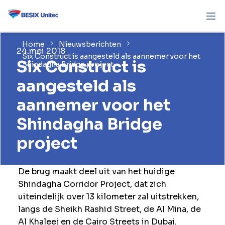
Home
Nieuwsberichten
24 mei 2018
Six Construct is aangesteld als aannemer voor het
Six Construct is
Shindagha Bridge project
aangesteld als
aannemer voor het
Shindagha Bridge
project
De brug maakt deel uit van het huidige
Shindagha Corridor Project, dat zich
uiteindelijk over 13 kilometer zal uitstrekken,
langs de Sheikh Rashid Street, de Al Mina, de
Al Khaleej en de Cairo Streets in Dubai.