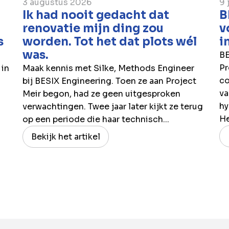
3 augustus 2026
9 
Ik had nooit gedacht dat
B
renovatie mijn ding zou
v
s
worden. Tot het dat plots wél
i
was.
BE
Pr
 in
Maak kennis met Silke, Methods Engineer
co
bij BESIX Engineering. Toen ze aan Project
va
Meir begon, had ze geen uitgesproken
hy
verwachtingen. Twee jaar later kijkt ze terug
H
op een periode die haar technisch...
Bekijk het artikel