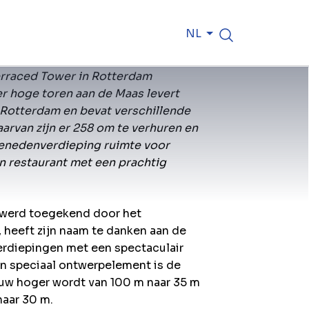
NL
erraced Tower in Rotterdam
r hoge toren aan de Maas levert
n Rotterdam en bevat verschillende
arvan zijn er 258 om te verhuren en
benedenverdieping ruimte voor
n restaurant met een prachtig
d werd toegekend door het
 heeft zijn naam te danken aan de
verdiepingen met een spectaculair
en speciaal ontwerpelement is de
uw hoger wordt van 100 m naar 35 m
aar 30 m.