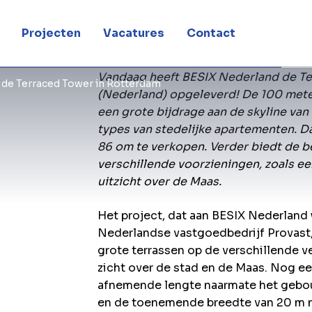
Projecten
Vacatures
Contact
Vandaag heeft BESIX Nederland de T
 de Terraced Tower in Rotterdam
(Nederland) opgeleverd! De 100 mete
een grote bijdrage aan de skyline va
types van stedelijke apartementen. Da
86 om te verkopen. Verder biedt de 
verschillende voorzieningen, zoals ee
uitzicht over de Maas.
Het project, dat aan BESIX Nederlan
Nederlandse vastgoedbedrijf Provast,
grote terrassen op de verschillende 
zicht over de stad en de Maas. Nog e
afnemende lengte naarmate het gebo
en de toenemende breedte van 20 m n