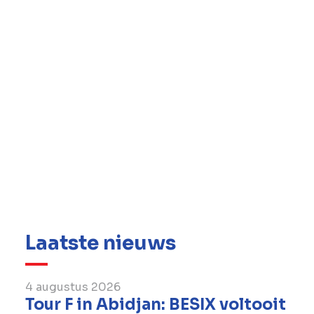
worden de risico’s en onzekerheden in
complexe projecten, zoals de A27, beter
verdeeld tussen Rijkswaterstaat en de
aannemer. Hierdoor is er een betere
beheersing en een stabielere realisatiefase.
Circa 70 % van dit project volgt de tweefasen
aanpak, inclusief de meeste civiele werken en
de bruggen.
Meer informatie Kijk voor meer informatie
over de verbreding van de A27 tussen Houten
en Hooipolder op:
www.a27houtenhooipolder.nl
Laatste nieuws
4 augustus 2026
Tour F in Abidjan: BESIX voltooit