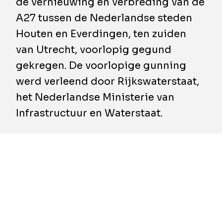
de vernieuwing en verbreding van de
A27 tussen de Nederlandse steden
Houten en Everdingen, ten zuiden
van Utrecht, voorlopig gegund
gekregen. De voorlopige gunning
werd verleend door Rijkswaterstaat,
het Nederlandse Ministerie van
Infrastructuur en Waterstaat.
Het traject Houten-Hooipolder wordt door de
jaren heen steeds intensiever belast door het
zwaarder wordende verkeer. Er rijden