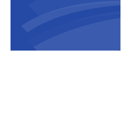
Nic De Roeck
Algemeen directeur
,
BESIX
Nederland
Het betreft hier een ‘Design & Build’-contract
dat door middel van een tweefasen aanpak
wordt vormgegeven. Dit soort aanpak is
ontwikkeld binnen het
samenwerkingsprogramma waarin de
Nederlandse autoriteiten en de markt
samenwerken aan een meer vitale, innovatieve
en productieve infrasector. Dankzij de aanpak