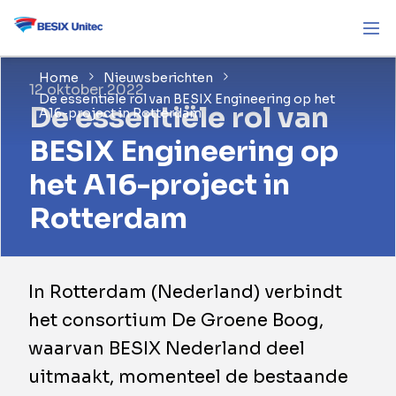
Home
Nieuwsberichten
12 oktober 2022
De essentiële rol van BESIX Engineering op het
De essentiële rol van
A16-project in Rotterdam
BESIX Engineering op
het A16-project in
Rotterdam
In Rotterdam (Nederland) verbindt
het consortium De Groene Boog,
waarvan BESIX Nederland deel
uitmaakt, momenteel de bestaande