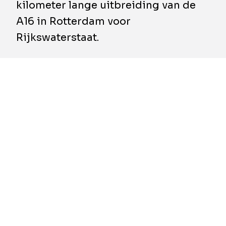
kilometer lange uitbreiding van de
A16 in Rotterdam voor
Rijkswaterstaat.
Het Design, Build, Finance & Maintenance-
project werd uitgevoerd door het consortium
De Groene Boog dat bestaat uit BESIX, Dura
Vermeer, Van Oord en TBI-bedrijven
Croonwolter&dros en Mobilis. Het omvat de
eerste energieneutrale tunnel van Nederland,
nieuwe viaducten en een geïntegreerde
snelweg die naadloos aansluit op het
bestaande wegennetwerk.