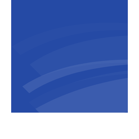
Jean Polet
Algemeen directeur
,
BESIX
Affiliates