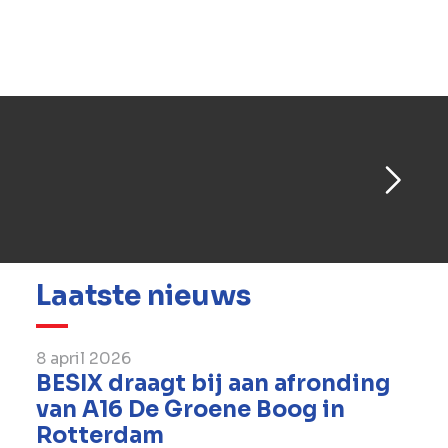
bij te wonen.
Meer informatie over het project vind
je op de projectwebsite:
Laatste nieuws
8 april 2026
BESIX draagt bij aan afronding
van A16 De Groene Boog in
Rotterdam