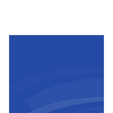
Vanaf het begin heeft het team de milieu-
uitdagingen, Covid-19-pandemie en
evoluerende technische eisen aangepakt met
een zorgvuldige planning, innovatie en een
voortdurende focus op veiligheid en kwaliteit.