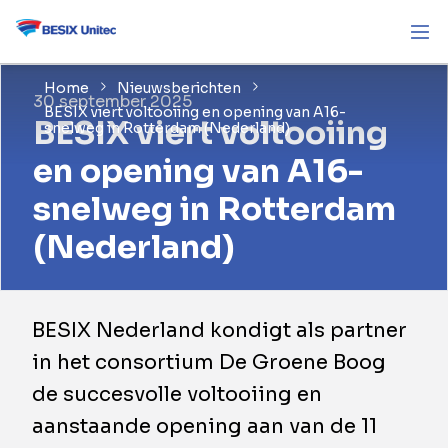
Home
Nieuwsberichten
30 september 2025
​BESIX viert voltooiing en opening van A16-
​BESIX viert voltooiing
snelweg in Rotterdam (Nederland)
en opening van A16-
snelweg in Rotterdam
(Nederland)
BESIX Nederland kondigt als partner
in het consortium De Groene Boog
de succesvolle voltooiing en
aanstaande opening aan van de 11