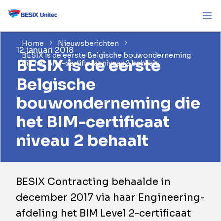
Home
Nieuwsberichten
12 januari 2018
BESIX is de eerste Belgische bouwonderneming
BESIX is de eerste
die het BIM-certificaat niveau 2 behaalt
Belgische
bouwonderneming die
het BIM-certificaat
niveau 2 behaalt
BESIX Contracting behaalde in
december 2017 via haar Engineering-
afdeling het BIM Level 2-certificaat