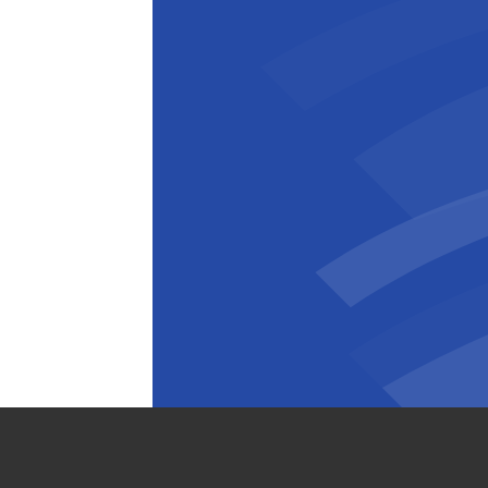
Günther Muyshondt
Operations Manager
,
BESIX