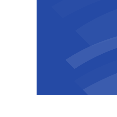
De werken aan de Bospoortbrug en de
2024
en lopen volgens de huidige plan
Nu het brugdek geplaatst is wordt de 