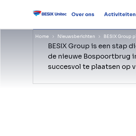
(BE)
Over ons
Activiteiten
Home
Nieuwsberichten
BESIX Group pl
BESIX Group is een stap di
de nieuwe Bospoortbrug in
succesvol te plaatsen op v