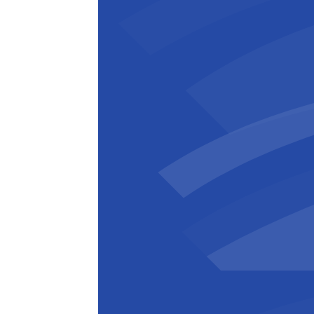
Günther Muyshondt
Operations Manager
,
BESIX