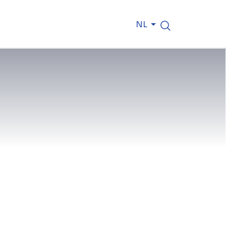
NL
sen op vrijdag 29 mei het stalen
 Halle op zijn plaats, in opdracht
elangrijke mijlpaal komt de bouw
w een grote stap dichter bij de
spanning van 34 meter, is 9 meter
e stappen. Op donderdag 28 mei werd