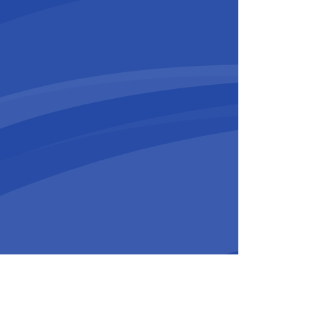
 oevers zijn
gestart in augustus
ning door tot het najaar van 2026.
technische installatie van de brug