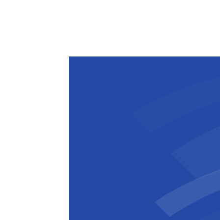
afgewerkt. Ook de werken aan de vern
jaagpad en de toegangshelling richtin
verder. Met deze nieuwe brug bouwen
De Vlaamse Waterweg nv verder aan e
toekomstgerichte infrastructuur in Ha