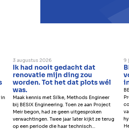
3 augustus 2026
9 
Ik had nooit gedacht dat
B
renovatie mijn ding zou
v
s
worden. Tot het dat plots wél
i
was.
BE
Pr
 in
Maak kennis met Silke, Methods Engineer
co
bij BESIX Engineering. Toen ze aan Project
va
Meir begon, had ze geen uitgesproken
hy
verwachtingen. Twee jaar later kijkt ze terug
H
op een periode die haar technisch...