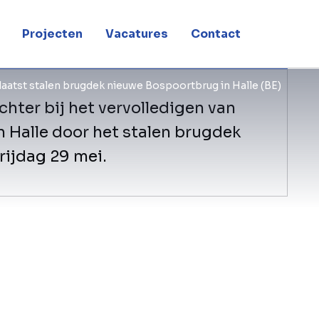
Projecten
Vacatures
Contact
aatst stalen brugdek nieuwe Bospoortbrug in Halle (BE)
chter bij het vervolledigen van
 Halle door het stalen brugdek
rijdag 29 mei.
​BESIX, BESIX Infra en BESIX Unitec he
brugdek van de nieuwe Bospoortbrug in
van De Vlaamse Waterweg. Met deze b
van de nieuwe beweegbare brug opnieu
afwerking. Het brugdek heeft een over
breed en weegt 145 ton.
De plaatsing verliep in verschillend