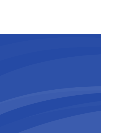
ieuwde oevers, het verlaagde
g het stationsplein zetten we
 BESIX,
BESIX Infra
,
BESIX Unitec
en
en veilige, duurzame en
lle.