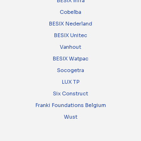
BESIX Infra
Cobelba
BESIX Nederland
BESIX Unitec
Vanhout
BESIX Watpac
Socogetra
LUX TP
Six Construct
Franki Foundations Belgium
Wust