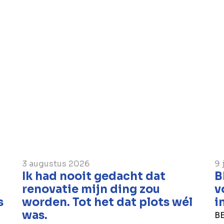
Kennedyspoortunnel tijdens de ‘Total
plaatst Van den Berg momenteel een 
installaties alsook alle kabelwerken 
aansturing van deze technieken. Deze
het geval van incidenten in de tunne
wijze bepaalde mechanismen te activ
kunnen getroffen worden met het oog
reizigers alsook het bestrijden van het
3 augustus 2026
9 
Ik had nooit gedacht dat
B
renovatie mijn ding zou
v
s
worden. Tot het dat plots wél
i
was.
BE