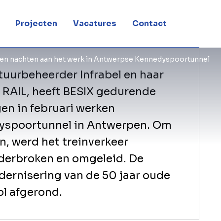
oortunnel
Projecten
Vacatures
Contact
 en nachten aan het werk in Antwerpse Kennedyspoortunnel
tuurbeheerder Infrabel en haar
RAIL, heeft BESIX gedurende
n in februari werken
yspoortunnel in Antwerpen. Om
n, werd het treinverkeer
derbroken en omgeleid. De
ernisering van de 50 jaar oude
l afgerond.