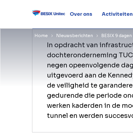
Kennedysp
Over ons
Activiteiten
Home
Nieuwsberichten
BESIX 9 dagen
In opdracht van infrastruc
dochteronderneming TUC 
negen opeenvolgende dage
uitgevoerd aan de Kenned
de veiligheid te garandere
gedurende die periode on
werken kaderden in de mod
tunnel en werden succesvo