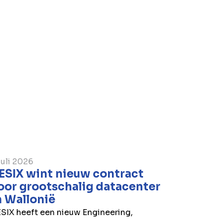
e Lijnonderbreking’. Bovendien
heleboel tunnel technische
( +-36km) voor de voeding en de
 technieken zullen toelaten om in
l op een volledig geautomatiseerde
eren zodat de gepaste maatregelen
 op het evacueren van eventuele
 incident.
juli 2026
ESIX wint nieuw contract
oor grootschalig datacenter
n Wallonië
SIX heeft een nieuw Engineering,