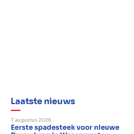
voorbije 6 maanden van toepassing waren,
indien ze verschillen van de actuele
gegevens: niet van toepassing
Bij klachten
Per briefwisseling: BESIX Unitec,
Steenwinkelstraat 640, 2627 Schelle
Per e-mail:
info.unitec@besix.com
Per telefoon: +32 (0)3 610 10 00
Laatste nieuws
7 augustus 2026
Eerste spadesteek voor nieuwe