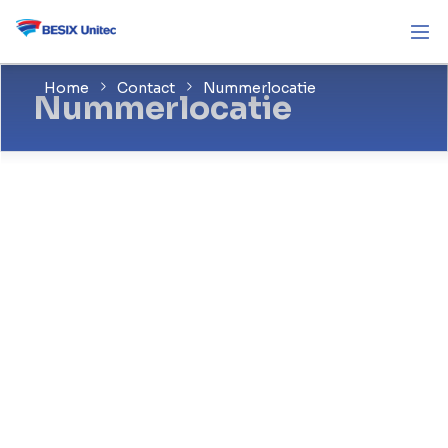
Home
Contact
Nummerlocatie
Nummerlocatie
Op 22/09/2017 werd een nieuwe wet van
kracht (gepubliceerd in het Belgisch
Staatsblad van 12/09/2017) die een wijziging
inhoudt van de wet van 13/06/2015
betreffende de elektronische communicatie.
Er wordt een nieuw artikel 116/1 ingevoegd dat
elke derde die gebruik maakt van een
betaalnummer verplicht wordt om
onderstaande informatie te publiceren via het
centraal register.