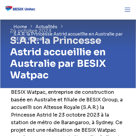
Home
Actualités
24 octobre 2023
S.A.R. la Princesse Astrid accueillie en Australie par
S.A.R. la Princesse
BESIX Watpac
Astrid accueillie en
Australie par BESIX
Watpac
BESIX Watpac, entreprise de construction
basée en Australie et filiale de BESIX Group, a
accueilli son Altesse Royale (S.A.R.) la
Princesse Astrid le 23 octobre 2023 à la
station de métro de Barangaroo, à Sydney. Ce
projet est une réalisation de BESIX Watpac