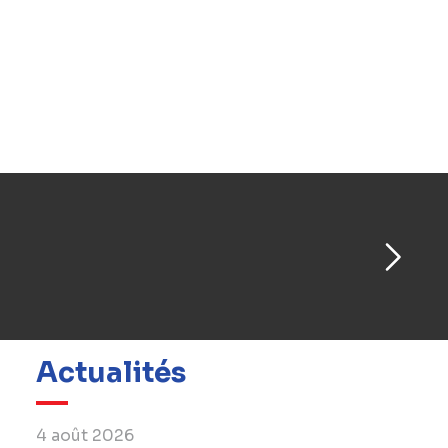
*TM ROCO est l'entrepreneur qui construira
les tunnels sous le canal Albert ainsi que le
ring R1 qui sera enfoui et couvert. Le
consortium comprend les entrepreneurs
BESIX, BESIX INFRA, Cordeel, DEME, Jan De
Nul, Denys, Franki Construct, Van Laere et
Willemen Infra.
Actualités
4 août 2026