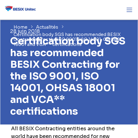
Home
Actualités
28 juin 2018
Certification body SGS has recommended BESIX
Certification body SGS
Contracting for the ISO 9001, ISO 14001, OHSAS
18001 and VCA** certifications
has recommended
BESIX Contracting for
the ISO 9001, ISO
14001, OHSAS 18001
and VCA**
certifications
All BESIX Contracting entities around the
world have been recommended for new