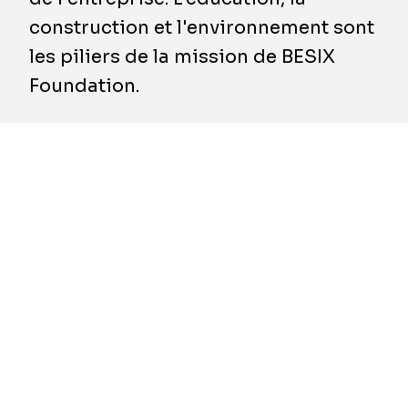
construction et l'environnement sont
les piliers de la mission de BESIX
Foundation.
L'une des actions de la Fondation est de
soutenir des associations caritatives en leur
apportant un soutien financier afin qu'elles
puissent atteindre leurs objectifs. Depuis sa
création, la Fondation a financé 370 projets
pour un budget total de 5 millions d'euros,
parmi lesquels Ecoplast en Côte d'Ivoire, Via
Don Bosco au Cameroun, Manzil aux Emirats
Arabes Unis, ou encore Face For Children en