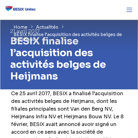
Home
Actualités
21 avril 2017
BESIX finalise l’acquisition des activités belges de
BESIX finalise
Heijmans
l’acquisition des
activités belges de
Heijmans
Ce 25 avril 2017, BESIX a finalisé l’acquisition
des activités belges de Heijmans, dont les
filiales principales sont Van den Berg NV,
Heijmans Infra NV et Heijmans Bouw NV. Le 8
février, BESIX avait annoncé avoir signé un
accord en ce sens avec la société de