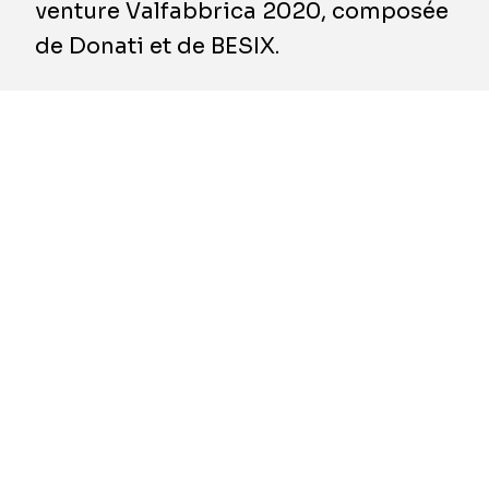
venture Valfabbrica 2020, composée
de Donati et de BESIX.
Anas S.p.A., la société qui gère le réseau
routier national italien, a attribué le contrat de
la "Route Nationale 318 Valfabbrica" à la joint-
venture
Valfabbrica 2020
, composée de
Donati et de BESIX.
Le contrat, d'une valeur de plus de 80 millions
d'euros, consiste à doubler la route nationale
318 sur une distance de 3,1 kilomètres dans la
municipalité de Valfabbrica, dans la province
de Pérouse (Ombrie). Ce tronçon de route