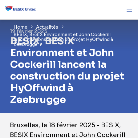
Home
Actualités
19 février 2025
BESIX, BESIX Environment et John Cockerill
BESIX, BESIX
lancent la construction du projet HyOffwind à
Zeebrugge
Environment et John
Cockerill lancent la
construction du projet
HyOffwind à
Zeebrugge
Bruxelles, le 18 février 2025 - BESIX,
BESIX Environment et John Cockerill