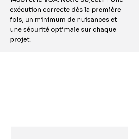
exécution correcte dès la première
fois, un minimum de nuisances et
une sécurité optimale sur chaque
projet.
Chez BESIX Unitec, le QHSE (qualité, santé,
sécurité et environnement) n'est pas une
simple checklist. C'est un élément essentiel,
intégré à chaque chantier et à chaque
conception. À chaque étape du projet, nous
mettons l'accent sur une exécution sûre,
responsable et de haute qualité.
Notre approche repose sur quatre piliers: